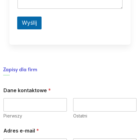
m
*
o
ś
ć
Wyślij
*
Zapisy dla firm
Dane kontaktowe
*
Pierwszy
Ostatni
Adres e-mail
*