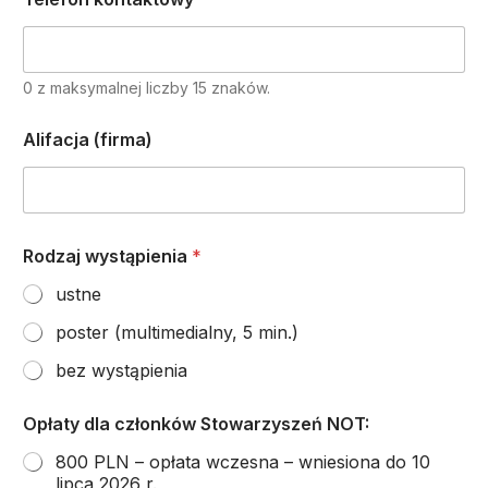
0 z maksymalnej liczby 15 znaków.
S
Alifacja (firma)
t
o
w
a
r
z
Rodzaj wystąpienia
*
y
s
ustne
z
e
poster (multimedialny, 5 min.)
ń
bez wystąpienia
S
t
u
Opłaty dla członków Stowarzyszeń NOT:
d
e
800 PLN – opłata wczesna – wniesiona do 10
n
lipca 2026 r.